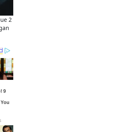
ue 2
ngan