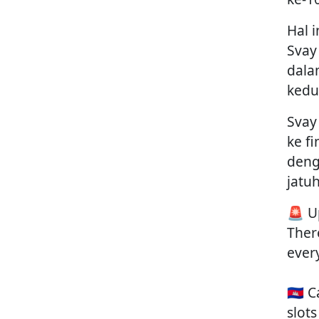
Hal 
Svay
dala
kedu
Svay
ke f
deng
jatu
🚨 U
Ther
ever
🇰🇭
slots