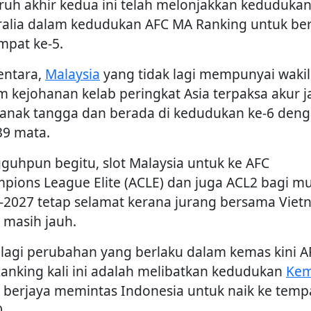
ruh akhir kedua ini telah melonjakkan keduduka
ralia dalam kedudukan AFC MA Ranking untuk be
empat ke-5.
ntara,
Malaysia
yang tidak lagi mempunyai wakil
m kejohanan kelab peringkat Asia terpaksa akur j
 anak tangga dan berada di kedudukan ke-6 den
39 mata.
guhpun begitu, slot Malaysia untuk ke AFC
pions League Elite (ACLE) dan juga ACL2 bagi m
-2027 tetap selamat kerana jurang bersama Vie
 masih jauh.
 lagi perubahan yang berlaku dalam kemas kini A
anking kali ini adalah melibatkan kedudukan
Kem
 berjaya memintas Indonesia untuk naik ke temp
.