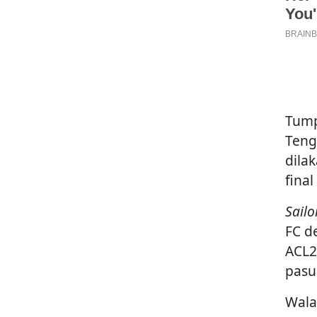
Tump
Teng
dila
final
Sailo
FC d
ACL2
pasu
Wala