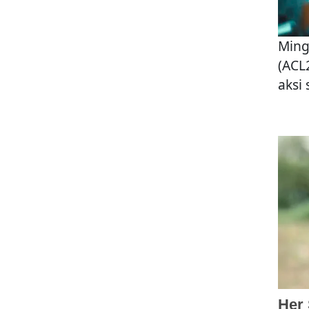
Ming
(ACL
aksi