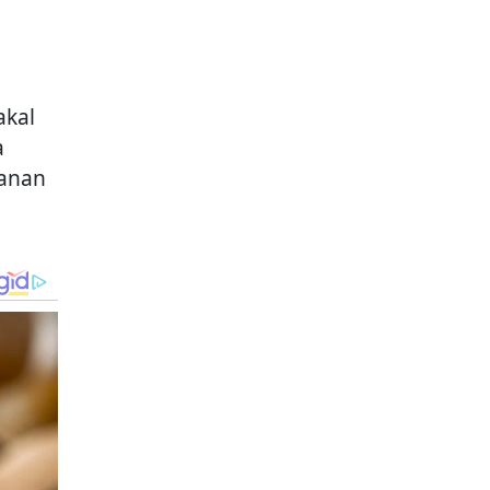
akal
a
hanan