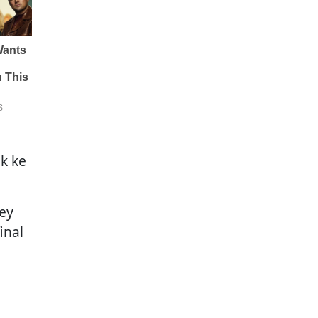
k ke
ey
inal