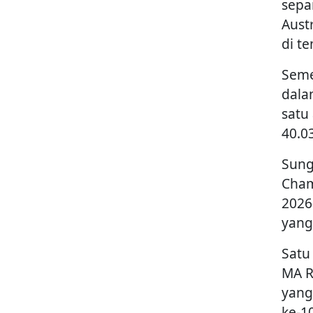
sepa
Aust
di t
Seme
dala
satu
40.0
Sung
Cham
2026
yang
Satu
MA R
yang
ke-10