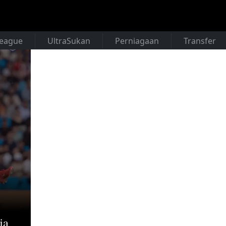
League
UltraSukan
Perniagaan
Transfer
ja