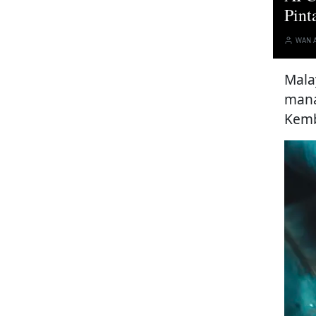
Pint
WAN 
Mala
mana
Kemb