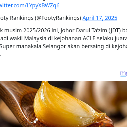
twitter.com/LYpyXBWZq6
oty Rankings (@FootyRankings)
April 17, 2025
k musim 2025/2026 ini, Johor Darul Ta’zim (JDT) b
adi wakil Malaysia di kejohanan ACLE selaku juar
 Super manakala Selangor akan bersaing di kejo
.