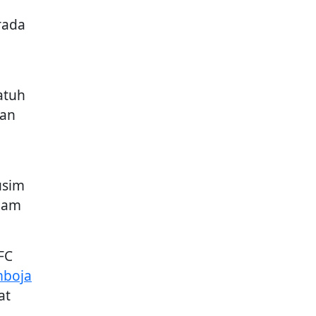
n
rada
atuh
gan
usim
tnam
FC
boja
at