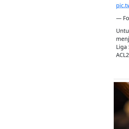
pic.
— Fo
Untu
menj
Liga
ACL2