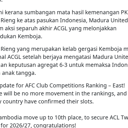
ini kerana sumbangan mata hasil kemenangan P
 Rieng ke atas pasukan Indonesia, Madura United
m aksi separuh akhir ACGL yang melonjakkan
dukan Kemboja.
 Rieng yang merupakan kelab gergasi Kemboja 
inal ACGL setelah berjaya mengatasi Madura Unit
an keputusan agregat 6-3 untuk memaksa Indon
h anak tangga.
pdate for AFC Club Competitions Ranking – East!
e will be no more movement in the rankings, and
y country have confirmed their slots.
 Cambodia move up to 10th place, to secure ACL T
 for 2026/27, congratulations!