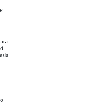
KR
mara
ed
esia
wo