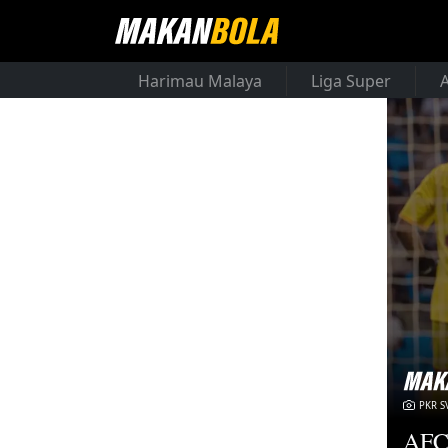
Harimau Malaya
Liga Super
PKR S
AFC