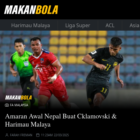
Harimau Malaya
Liga Super
ACL
Asia
FA MALAYSIA
Amaran Awal Nepal Buat Cklamovski &
Harimau Malaya
FARAH FREMAN
11:23AM 22/03/2025