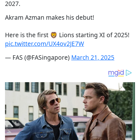
2027.
Akram Azman makes his debut!
Here is the first 🦁 Lions starting XI of 2025!
pic.twitter.com/UX4ov2JE7W
— FAS (@FASingapore)
March 21, 2025