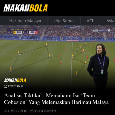
Harimau Malaya
Liga Super
ACL
Asia
EDITED BY FZ
Analisis Taktikal : Memahami Isu ‘Team
Cohesion’ Yang Melemaskan Harimau Malaya
COACH SHAIFUL
8:10PM 16/01/2024