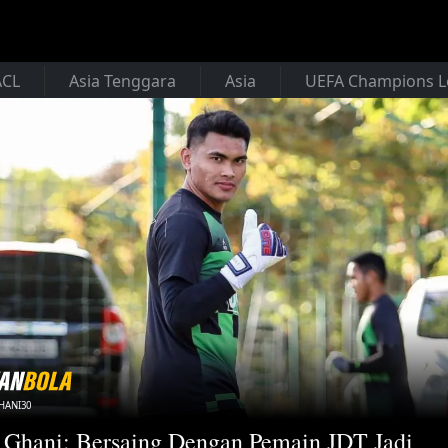
ACL
Asia Tenggara
Asia
UEFA Champions 
HANI30
 Ghani: Bersaing Dengan Pemain JDT Jadi