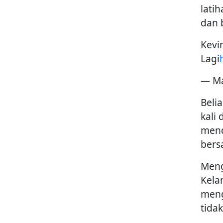
lati
dan 
Kevi
Lagi
— Ma
Beli
kali
mend
bers
Meng
Kela
meng
tida