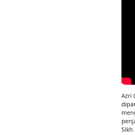
Azri
dipa
meng
penj
Sikh