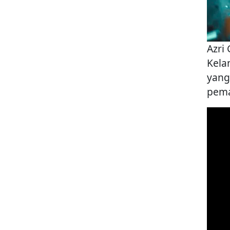
Azri
Kela
yang
pema