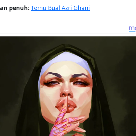
an penuh:
Temu Bual Azri Ghani