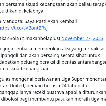
han bersama skuad kebangsaan akan beliau terap
buktikan di kelabnya.
n Mendoza: Saya Pasti Akan Kembali
https://t.co/cVBontBRsJ
kanBola (@makanbolaplus)
November 27, 2023
au juga sentiasa memberikan aksi yang terbaik se
 dipanggil dan akan bersaing secara sihat untuk
apatkan peluang beraksi di pentas antarabangs
ama skuad kebangsaan.
ulas mengenai perlawanan Liga Super menenta
ntan United, pemain berusia 24 tahun itu
anggap ianya rezeki buatnya apabila diturunka
k dibolosi bagi membantu pasukan meraih tiga ma