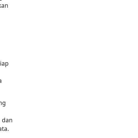
kan
tiap
a
ng
n dan
ta.