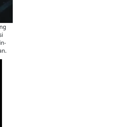
ang
si
in-
an.