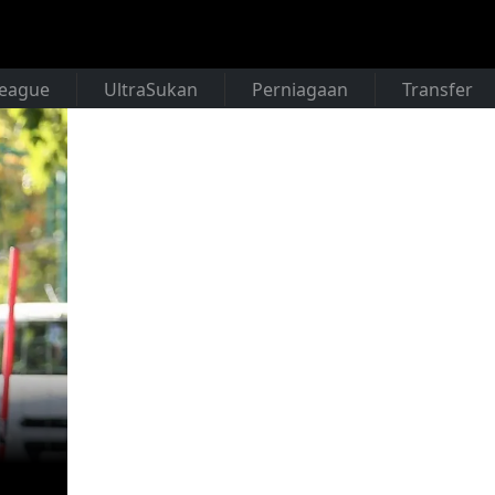
League
UltraSukan
Perniagaan
Transfer