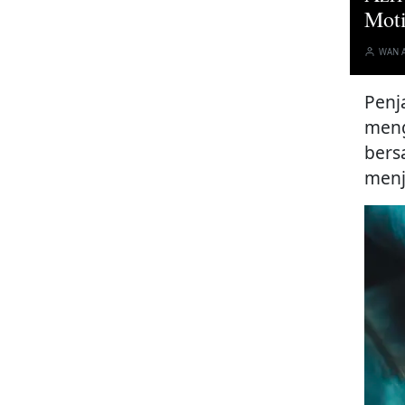
Moti
WAN 
Penj
meng
bers
menj