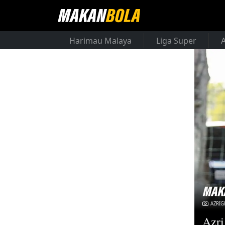
Harimau Malaya
Liga Super
AZRIG
Azri