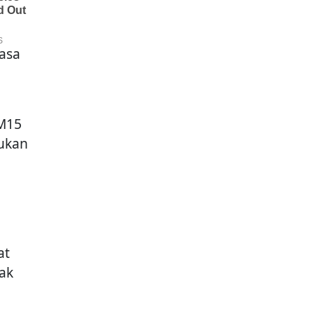
asa
M15
sukan
at
ak