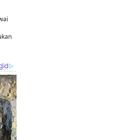
wai
ukan