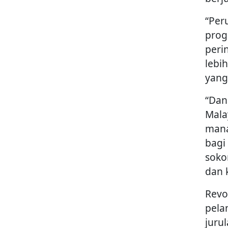
“Per
prog
peri
lebi
yang
“Dan
Mala
mana
bagi
soko
dan k
Revo
pela
juru