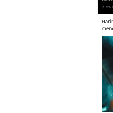
AZIM
Hari
mene