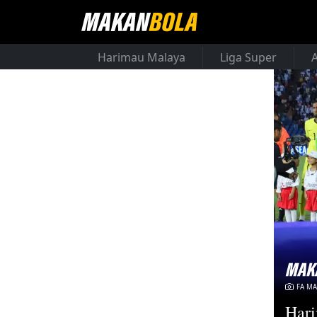
Harimau Malaya
Liga Super
FA MA
Hari