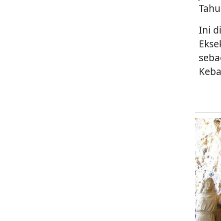
Tahu
Ini 
Ekse
seba
Keba