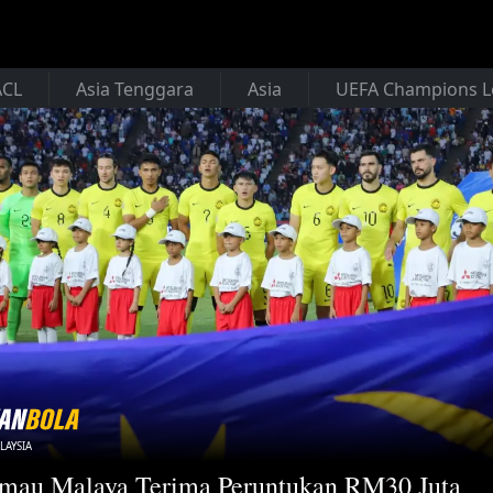
ACL
Asia Tenggara
Asia
UEFA Champions 
LAYSIA
mau Malaya Terima Peruntukan RM30 Juta