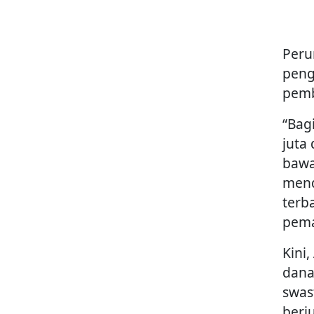
Peru
peng
pemb
“Bag
juta
bawa
mend
terb
pema
Kini
dana
swas
berj