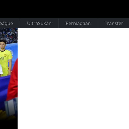
League
UltraSukan
Perniagaan
Transfer