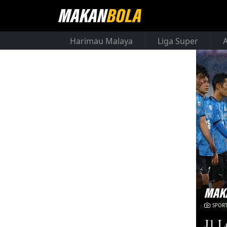
Harimau Malaya
Liga Super
SPOR
J1 L