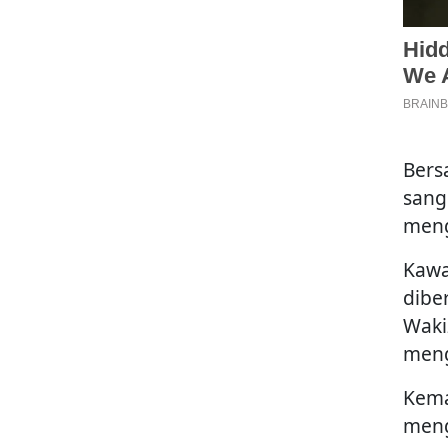
Bers
sang
meng
Kawa
dibe
Waki
meng
Kema
meng