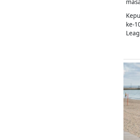
masa
Kepu
ke-1
Leagu