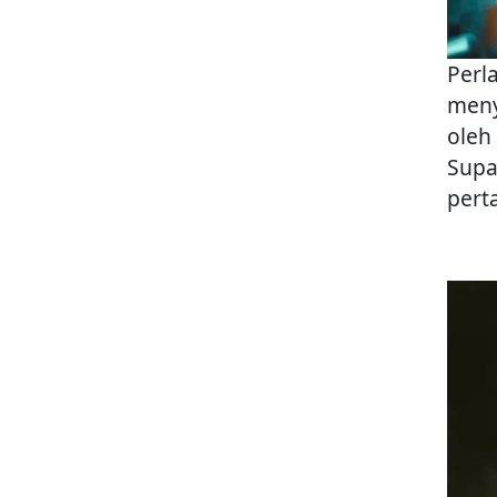
Perl
meny
oleh
Supa
pert