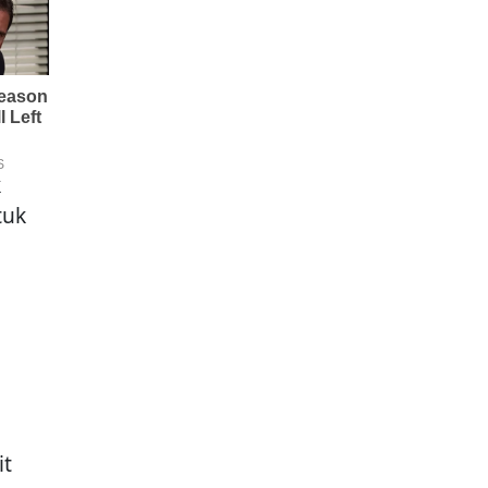
k
tuk
it