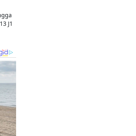
ngga
13 J1