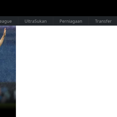
League
UltraSukan
Perniagaan
Transfer