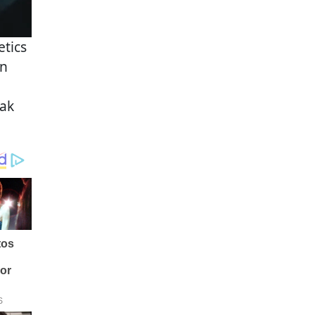
etics
an
bak