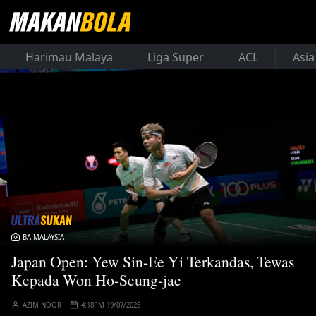
Harimau Malaya
Liga Super
ACL
Asia
BA MALAYSIA
Japan Open: Yew Sin-Ee Yi Terkandas, Tewas
Kepada Won Ho-Seung-jae
AZIM NOOR
4:18PM 19/07/2025