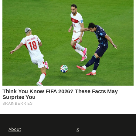
About
X