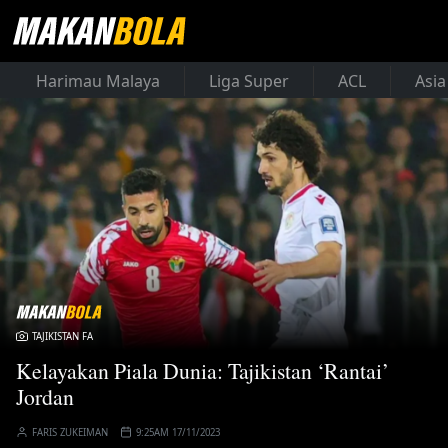
Harimau Malaya
Liga Super
ACL
Asia
TAJIKISTAN FA
Kelayakan Piala Dunia: Tajikistan ‘Rantai’
Jordan
FARIS ZUKEIMAN
9:25AM 17/11/2023