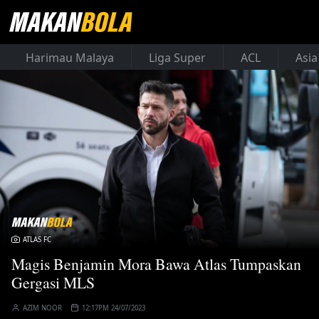
Harimau Malaya
Liga Super
ACL
Asia
ATLAS FC
Magis Benjamin Mora Bawa Atlas Tumpaskan
Gergasi MLS
AZIM NOOR
12:17PM 24/07/2023