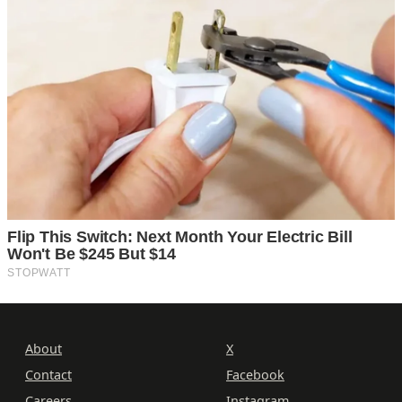
About
X
Contact
Facebook
Careers
Instagram