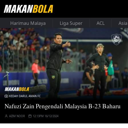
Harimau Malaya
Liga Super
ACL
Asia
KEDAH DARUL AMAN FC
Nafuzi Zain Pengendali Malaysia B-23 Baharu
AZIM NOOR
12:13PM 16/12/2024