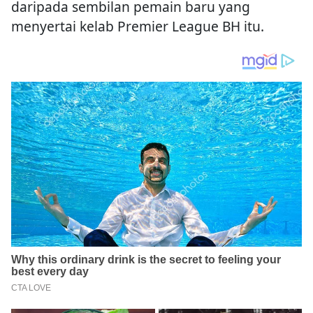
daripada sembilan pemain baru yang
menyertai kelab Premier League BH itu.