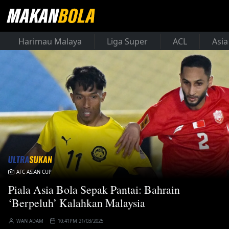
Harimau Malaya
Liga Super
ACL
Asia
AFC ASIAN CUP
Piala Asia Bola Sepak Pantai: Bahrain
‘Berpeluh’ Kalahkan Malaysia
WAN ADAM
10:41PM 21/03/2025