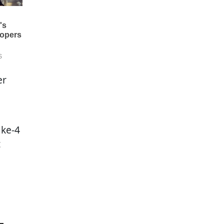
er
ke-4
t