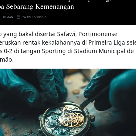
pa Sebarang Kemenangan
Q FREMAN
8:48PM 05/10/2020
b yang bakal disertai Safawi, Portimonense
ruskan rentak kekalahannya di Primeira Liga sel
s 0-2 di tangan Sporting di Stadium Municipal de
imão.