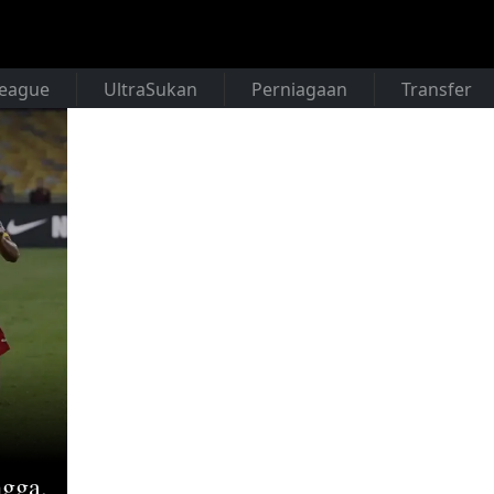
League
UltraSukan
Perniagaan
Transfer
ngga,