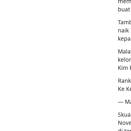
memb
buat
Tamb
naik
kepa
Mala
kelo
Kim 
Rank
Ke K
— Ma
Skua
Nove
di t