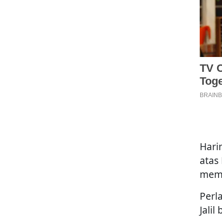
Hari
atas
memp
Perl
Jali