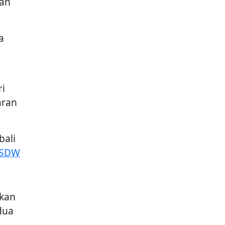
kan
a
i
aran
bali
DSDW
ukan
dua