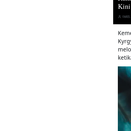
Kini
FARIS
Keme
Kyrg
melo
ketik