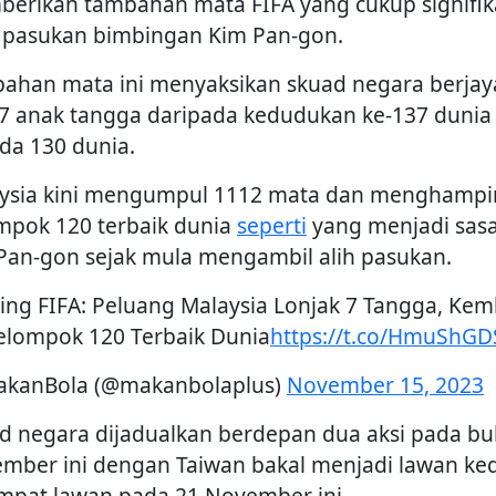
erikan tambahan mata FIFA yang cukup signifi
 pasukan bimbingan Kim Pan-gon.
ahan mata ini menyaksikan skuad negara berjay
 7 anak tangga daripada kedudukan ke-137 dunia
da 130 dunia.
ysia kini mengumpul 1112 mata dan menghampir
mpok 120 terbaik dunia
seperti
yang menjadi sas
Pan-gon sejak mula mengambil alih pasukan.
ing FIFA: Peluang Malaysia Lonjak 7 Tangga, Kem
elompok 120 Terbaik Dunia
https://t.co/HmuShG
kanBola (@makanbolaplus)
November 15, 2023
d negara dijadualkan berdepan dua aksi pada b
mber ini dengan Taiwan bakal menjadi lawan ke
empat lawan pada 21 November ini.