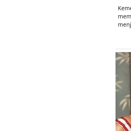
Keme
memb
menj