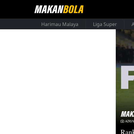
Harimau Malaya
Liga Super
AZRI
Rank