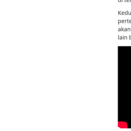
Kedu
pert
akan
lain 