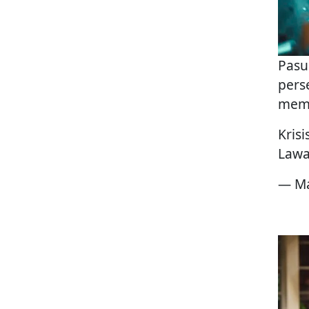
Pasu
pers
mema
Kris
Lawan
— Ma