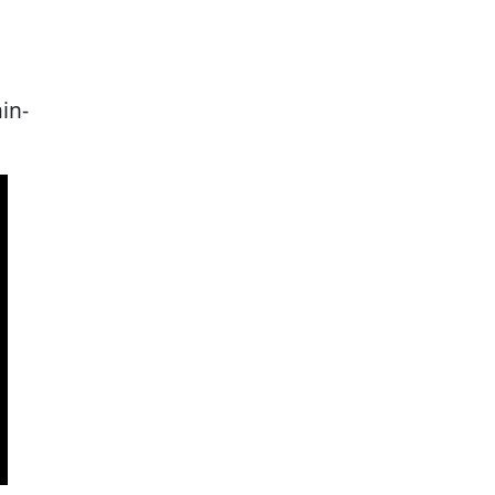
g
in-