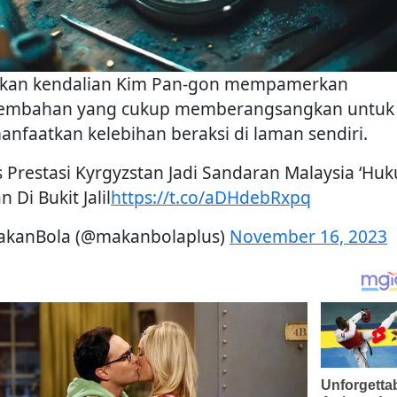
kan kendalian Kim Pan-gon mempamerkan
embahan yang cukup memberangsangkan untuk
nfaatkan kelebihan beraksi di laman sendiri.
is Prestasi Kyrgyzstan Jadi Sandaran Malaysia ‘Hu
 Di Bukit Jalil
https://t.co/aDHdebRxpq
kanBola (@makanbolaplus)
November 16, 2023