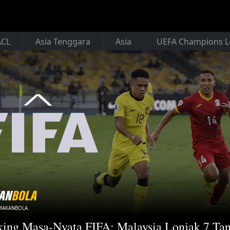
ACL
Asia Tenggara
Asia
UEFA Champions 
/MAKANBOLA
ing Masa-Nyata FIFA: Malaysia Lonjak 7 Ta