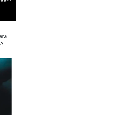
ara
FA