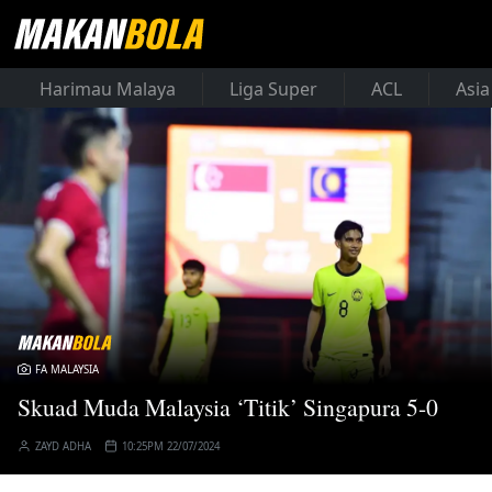
Harimau Malaya
Liga Super
ACL
Asia
FA MALAYSIA
Skuad Muda Malaysia ‘Titik’ Singapura 5-0
ZAYD ADHA
10:25PM 22/07/2024