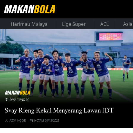
Harimau Malaya
Liga Super
ACL
Asia
SVAY RIENG FC
Svay Rieng Kekal Menyerang Lawan JDT
AZIM NOOR
9:07AM 04/12/2025