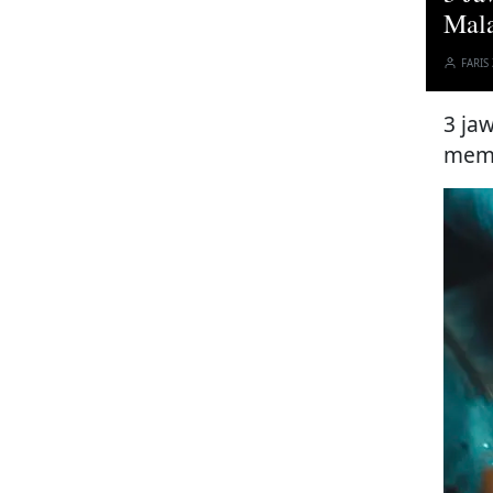
Mala
FARIS
3 ja
memb