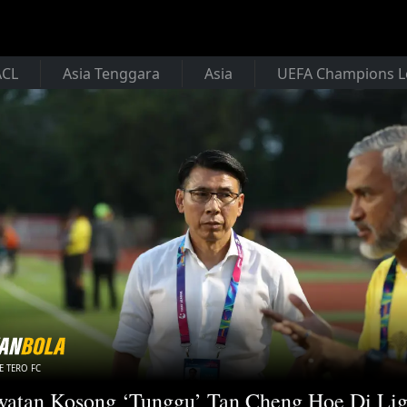
ACL
Asia Tenggara
Asia
UEFA Champions 
E TERO FC
watan Kosong ‘Tunggu’ Tan Cheng Hoe Di Li