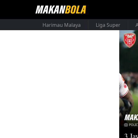
Harimau Malaya
Liga Super
POLIC
3 Ja