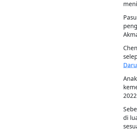
meni
Pasu
peng
Akma
Chen
sele
Daru
Anak
keme
2022
Sebe
di l
sesua