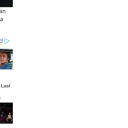
san
da