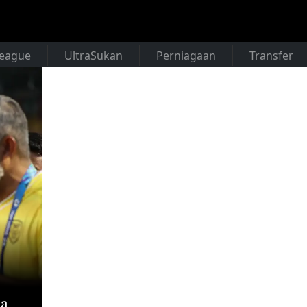
League
UltraSukan
Perniagaan
Transfer
ga