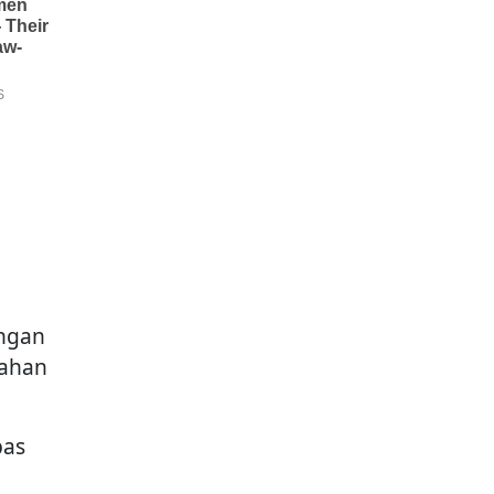
engan
sahan
pas