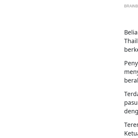
Beli
Thai
berk
Peny
meny
bera
Terd
pasu
deng
Tere
Ketu