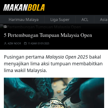
Harimau Malaya
Liga Super
ACL
Asia
5 Pertembungan Tumpuan Malaysia Open
AZIM NOOR
11:42AM 01/01/2025
Pusingan pertama
Malaysia Open 2025
bakal
menyajikan lima aksi tumpuan membabitkan
lima wakil Malaysia.