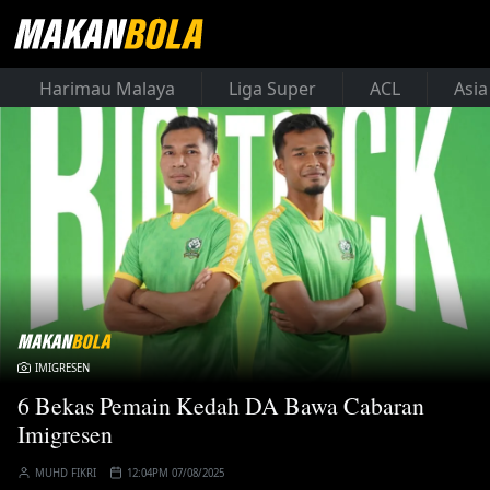
Harimau Malaya
Liga Super
ACL
Asia
IMIGRESEN
6 Bekas Pemain Kedah DA Bawa Cabaran
Imigresen
MUHD FIKRI
12:04PM 07/08/2025