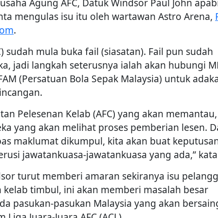
ausaha Agung AFC, Datuk Windsor Paul John apabi
nta mengulas isu itu oleh wartawan Astro Arena,
rom
.
) sudah mula buka fail (siasatan). Fail pun sudah
ka, jadi langkah seterusnya ialah akan hubungi M
FAM (Persatuan Bola Sepak Malaysia) untuk adak
incangan.
atan Pelesenan Kelab (AFC) yang akan memantau,
ka yang akan melihat proses pemberian lesen. 
pas maklumat dikumpul, kita akan buat keputusa
rusi jawatankuasa-jawatankuasa yang ada,” kata
sor turut memberi amaran sekiranya isu pelang
n kelab timbul, ini akan memberi masalah besar
da pasukan-pasukan Malaysia yang akan bersain
m Liga Juara-Juara AFC (ACL).