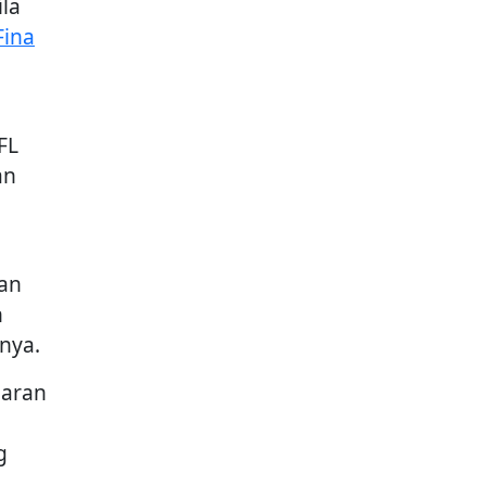
la
Fina
FL
an
Dan
n
nya.
garan
g