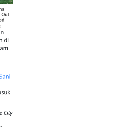
dn
n di
alam
Sani
asuk
e City