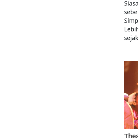
Sias
sebe
Simp
Lebi
seja