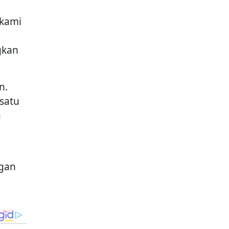
 kami
gkan
n.
 satu
a
ngan