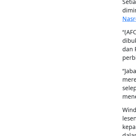
Seti
dimi
Nas
“(AFC
dibu
dan 
perb
“Jab
mere
sele
mene
Wind
lese
kepa
dala