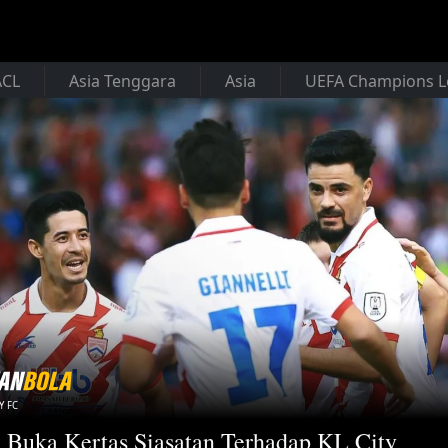
ACL
Asia Tenggara
Asia
UEFA Champions 
Y FC
Buka Kertas Siasatan Terhadap KL City