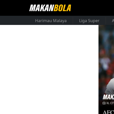
Harimau Malaya
Liga Super
KL CIT
AFC 