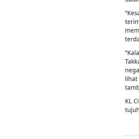
“Kes
teri
memb
terd
“Kal
Takk
nega
liha
tamb
KL C
tuju