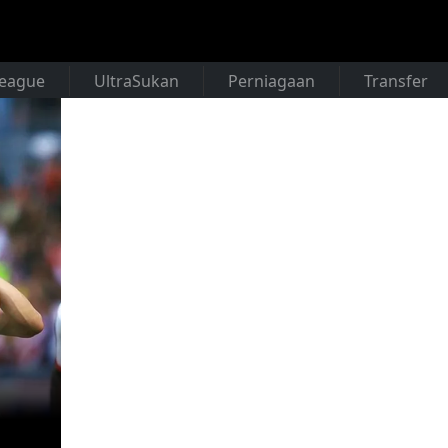
League
UltraSukan
Perniagaan
Transfer