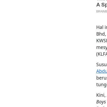
Hal 
Bhd,
KWSP
mesy
(KLFA
Susu
Abdu
beru
tung
Kini
Boys