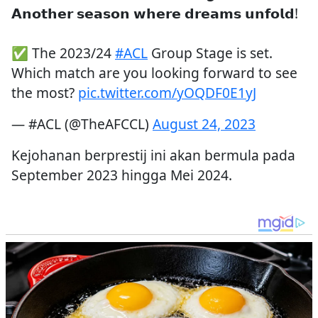
𝗔𝗻𝗼𝘁𝗵𝗲𝗿 𝘀𝗲𝗮𝘀𝗼𝗻 𝘄𝗵𝗲𝗿𝗲 𝗱𝗿𝗲𝗮𝗺𝘀 𝘂𝗻𝗳𝗼𝗹𝗱!
✅ The 2023/24
#ACL
Group Stage is set.
Which match are you looking forward to see
the most?
pic.twitter.com/yOQDF0E1yJ
— #ACL (@TheAFCCL)
August 24, 2023
Kejohanan berprestij ini akan bermula pada
September 2023 hingga Mei 2024.