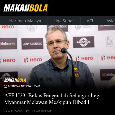
Harimau Malaya
Liga Super
ACL
Asia
MYANMAR NATIONAL TEAM
AFF U23: Bekas Pengendali Selangor Lega
Myanmar Melawan Meskipun Dibedil
ALIF SYAZANI
12:13AM 18/08/2023