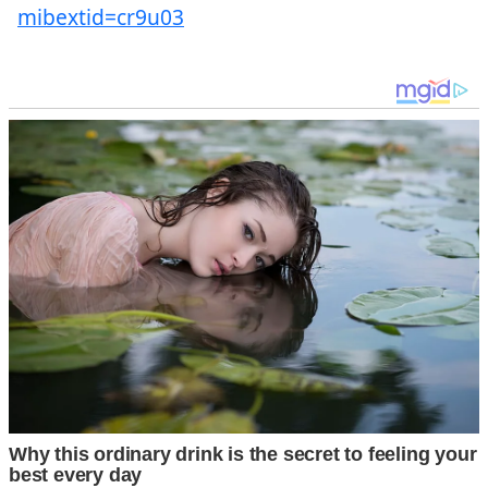
mibextid=cr9u03