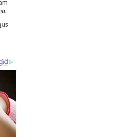
lam
na
.
gus