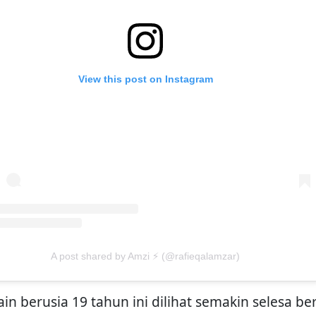
View this post on Instagram
A post shared by Amzi ⚡️ (@rafieqalamzar)
in berusia 19 tahun ini dilihat semakin selesa be