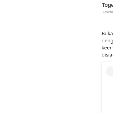
Buka
deng
keem
disia