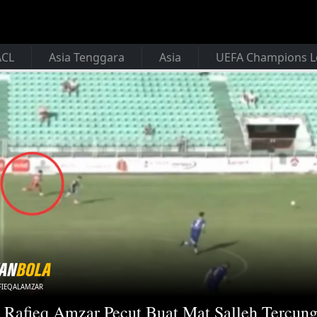
ACL
Asia Tenggara
Asia
UEFA Champions 
FIEQALAMZAR
 Rafieq Amzar Pecut Buat Mat Salleh Tercun