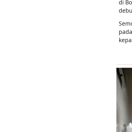
di B
debu
Semo
pada
kepa