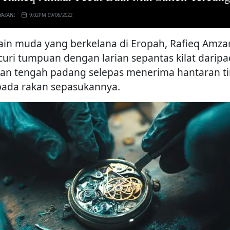
YAZANI
9:02PM 09/06/2022
in muda yang berkelana di Eropah, Rafieq Amza
uri tumpuan dengan larian sepantas kilat darip
san tengah padang selepas menerima hantaran ti
pada rakan sepasukannya.