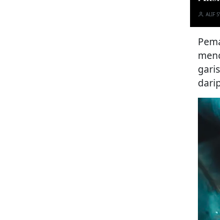
ALIF S
Pema
menc
gari
dari