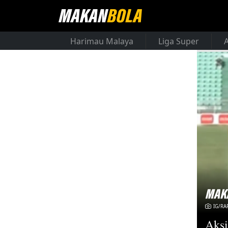
Harimau Malaya
Liga Super
IG/RA
Aksi