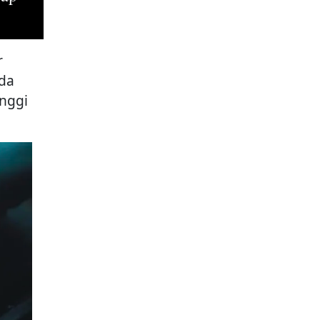
r
ada
nggi