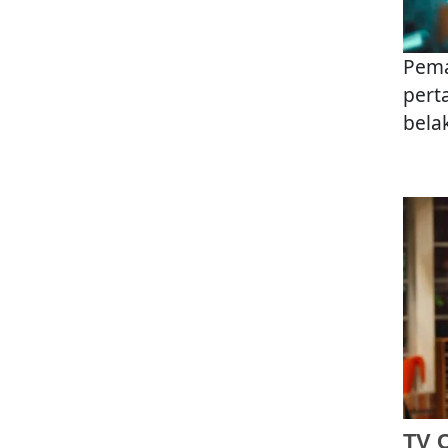
Pema
pert
bela