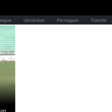
League
UltraSukan
Perniagaan
Transfer
gap