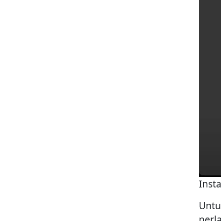
Inst
Untu
perl