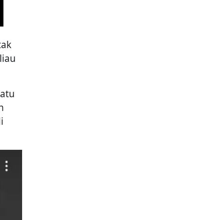
tak
liau
satu
n
i