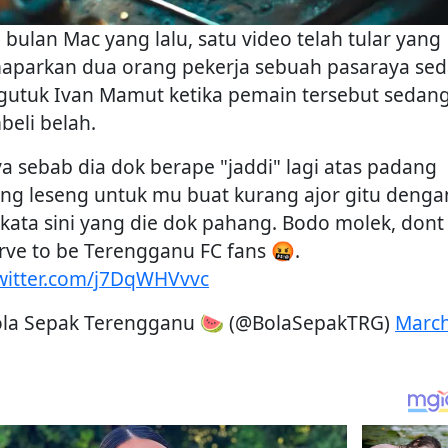
 bulan Mac yang lalu, satu video telah tular yang
parkan dua orang pekerja sebuah pasaraya se
utuk Ivan Mamut ketika pemain tersebut sedan
eli belah.
a sebab dia dok berape "jaddi" lagi atas padang
ng leseng untuk mu buat kurang ajor gitu denga
-kata sini yang die dok pahang. Bodo molek, dont
rve to be Terengganu FC fans 🤬.
twitter.com/j7DqWHVvvc
la Sepak Terengganu 🍉 (@BolaSepakTRG)
March