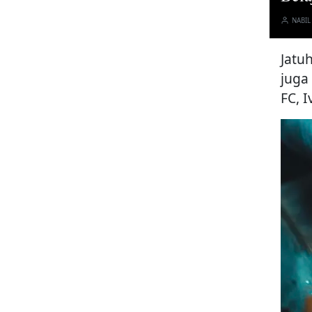
NABIL
Jatu
juga
FC, 