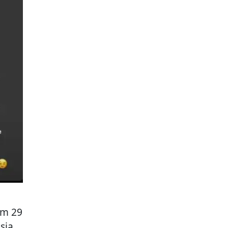
am 29
sia.