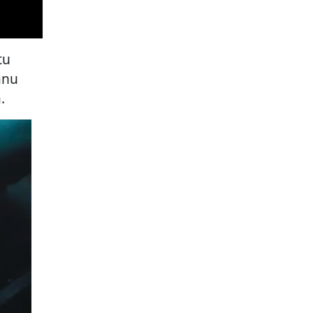
tu
anu
.