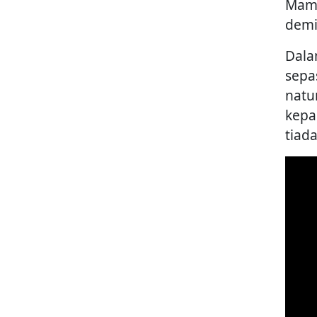
Mamu
demi
Dala
sepa
natu
kepa
tiad