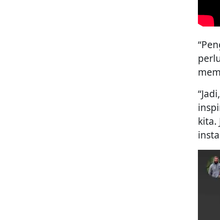
“Pen
perl
memb
“Jad
insp
kita
inst