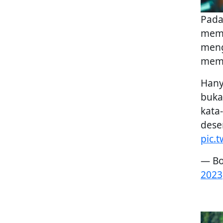
Pada
mema
meng
memb
Hany
buka
kata
dese
pic.
— Bo
2023