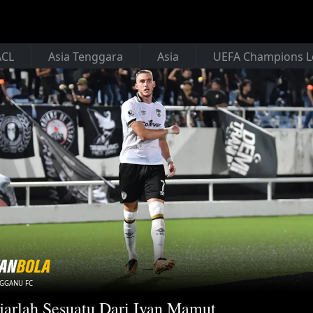
ACL
Asia Tenggara
Asia
UEFA Champions 
NGGANU FC
jarlah Sesuatu Dari Ivan Mamut