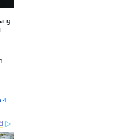
dang
g
n
 4,