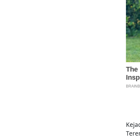
Keja
Tere