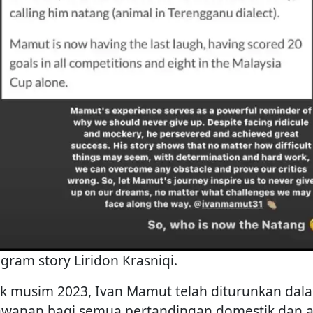
agram story Liridon Krasniqi.
k musim 2023, Ivan Mamut telah diturunkan dal
awanan bagi semua pertandingan domestik dan a