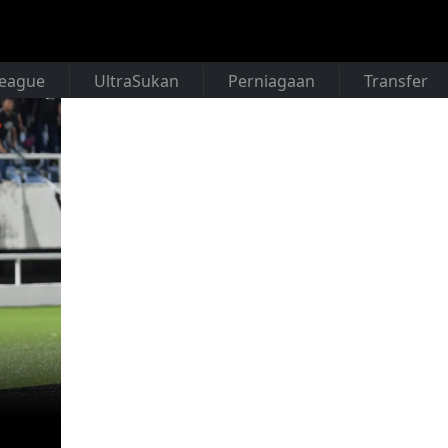
League
UltraSukan
Perniagaan
Transfer