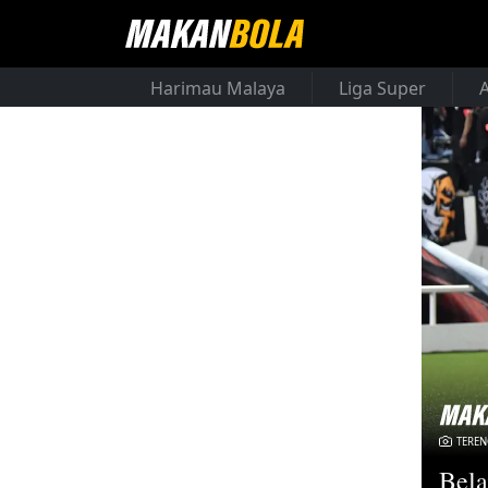
Harimau Malaya
Liga Super
TERE
Bela