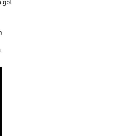
 gol
n
a