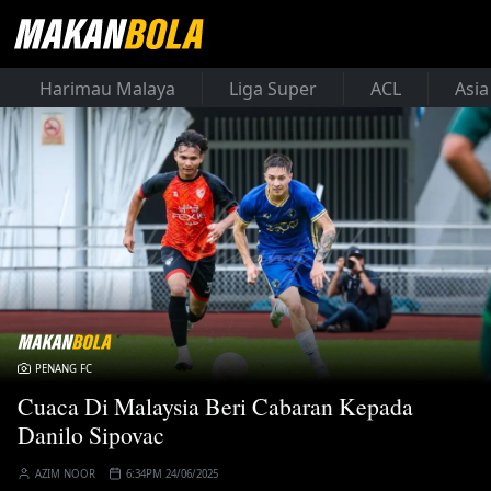
Harimau Malaya
Liga Super
ACL
Asia
PENANG FC
Cuaca Di Malaysia Beri Cabaran Kepada
Danilo Sipovac
AZIM NOOR
6:34PM 24/06/2025