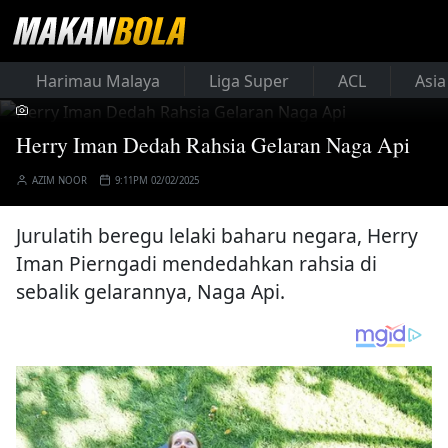
Harimau Malaya
Liga Super
ACL
Asia
Herry Iman Dedah Rahsia Gelaran Naga Api
AZIM NOOR
9:11PM 02/02/2025
Jurulatih beregu lelaki baharu negara, Herry
Iman Pierngadi mendedahkan rahsia di
sebalik gelarannya, Naga Api.