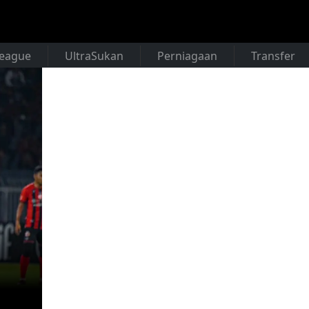
League
UltraSukan
Perniagaan
Transfer