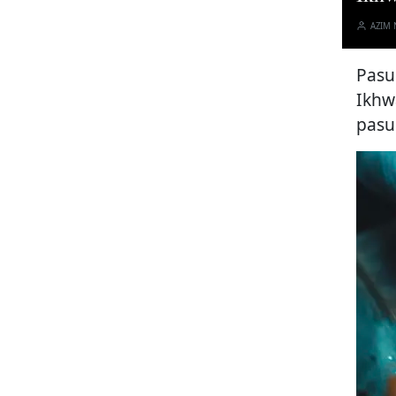
AZIM
Pasu
Ikhw
pasuk