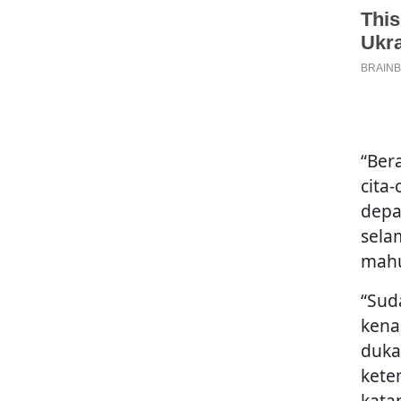
“Ber
cita
depa
sela
mahu
“Sud
kena
duka
kete
kata