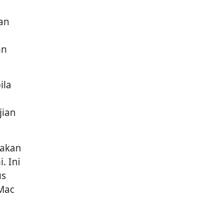
an
an
ila
jian
pakan
. Ini
us
Mac