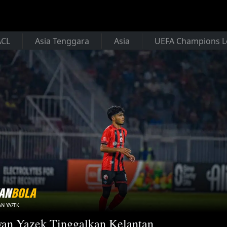
ACL
Asia Tenggara
Asia
UEFA Champions 
N YAZEK
an Yazek Tinggalkan Kelantan