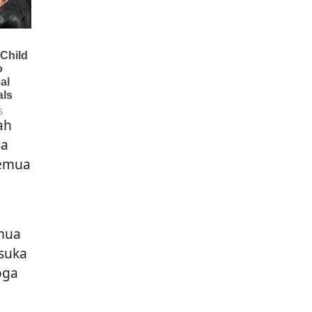
ah
sa
semua
emua
suka
oga