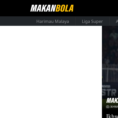
Harimau Malaya
Liga Super
IKHWA
Ikhw