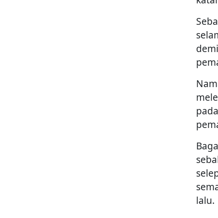
Seba
sela
demi
pema
Nama
mele
pada
pema
Baga
seba
sele
sema
lalu.