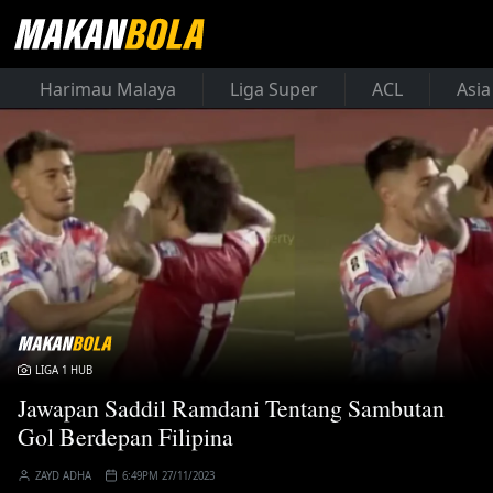
Harimau Malaya
Liga Super
ACL
Asia
LIGA 1 HUB
Jawapan Saddil Ramdani Tentang Sambutan
Gol Berdepan Filipina
ZAYD ADHA
6:49PM 27/11/2023