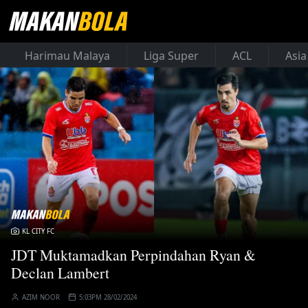
Harimau Malaya
Liga Super
ACL
Asia
KL CITY FC
JDT Muktamadkan Perpindahan Ryan &
Declan Lambert
AZIM NOOR
5:03PM 28/02/2024