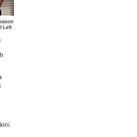
n
ah
a
a
kini