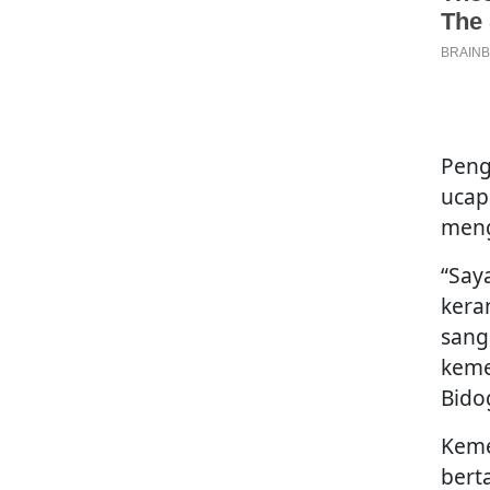
Peng
ucap
meng
“Say
kera
sang
keme
Bido
Keme
bert