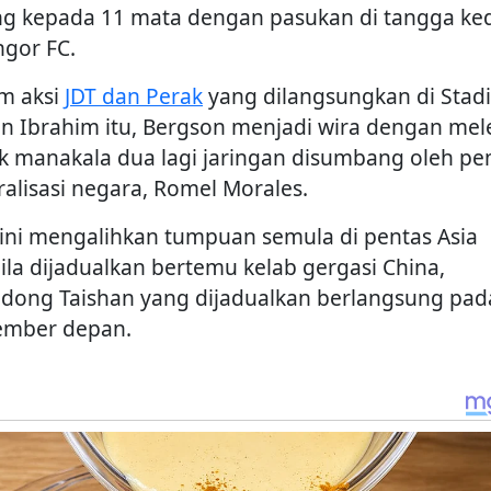
ng kepada 11 mata dengan pasukan di tangga ke
ngor FC.
m aksi
JDT dan Perak
yang dilangsungkan di Stad
an Ibrahim itu, Bergson menjadi wira dengan me
ik manakala dua lagi jaringan disumbang oleh p
ralisasi negara, Romel Morales.
kini mengalihkan tumpuan semula di pentas Asia
ila dijadualkan bertemu kelab gergasi China,
dong Taishan yang dijadualkan berlangsung pad
mber depan.