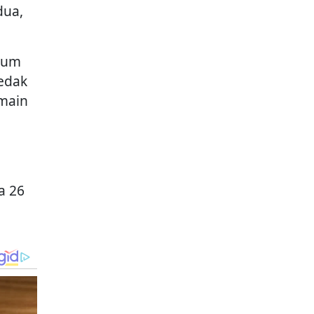
dua,
ium
ledak
emain
a 26