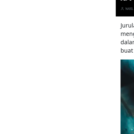
NABIL
Jurul
meng
dala
buat