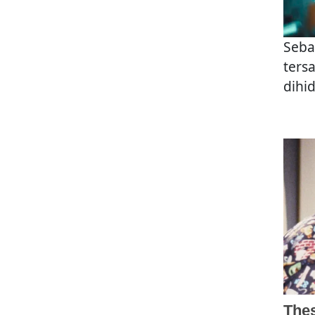
Seba
ters
dihid