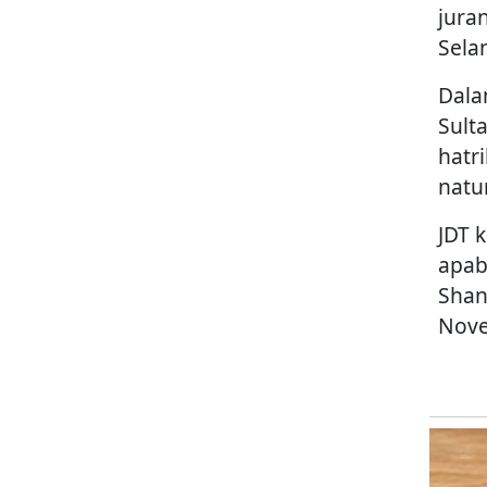
jura
Sela
Dala
Sult
hatr
natu
JDT 
apab
Shan
Nove