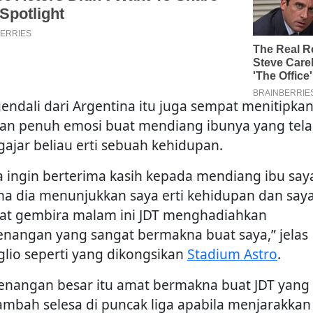
endali dari Argentina itu juga sempat menitipka
an penuh emosi buat mendiang ibunya yang tel
ajar beliau erti sebuah kehidupan.
a ingin berterima kasih kepada mendiang ibu say
na dia menunjukkan saya erti kehidupan dan say
at gembira malam ini JDT menghadiahkan
nangan yang sangat bermakna buat saya,” jelas
glio seperti yang dikongsikan
Stadium Astro
.
nangan besar itu amat bermakna buat JDT yang 
ambah selesa di puncak liga apabila menjarakkan