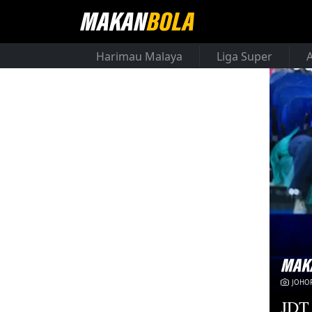
Harimau Malaya
Liga Super
JOHOR
JDT 