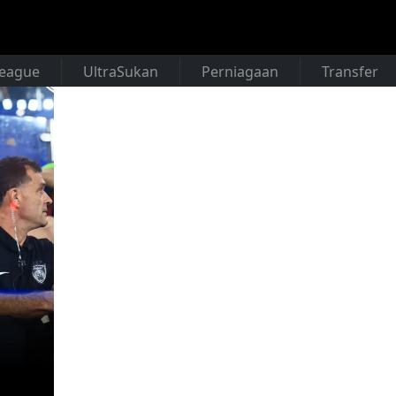
League
UltraSukan
Perniagaan
Transfer