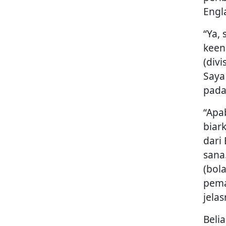
Engl
“Ya,
keen
(div
Saya
pada
“Apa
biar
dari
sana
(bola
pema
jela
Beli