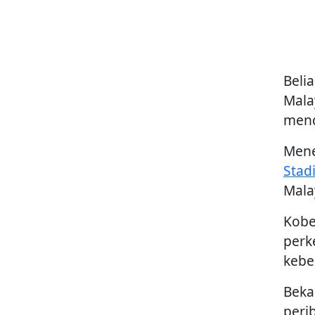
Beli
Mala
mend
Mene
Stad
Mala
Kobe
perk
kebe
Beka
peri