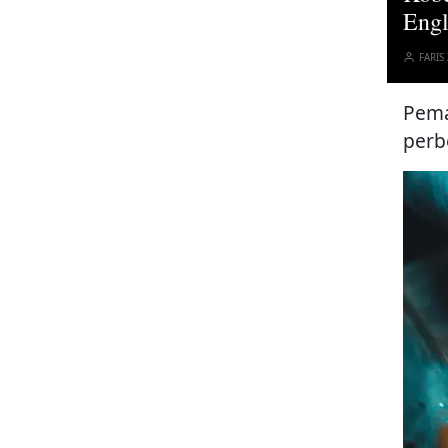
Eng
FARIS
Pema
perb