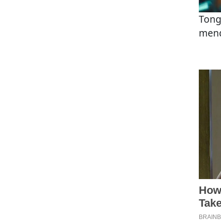
Tong
mend