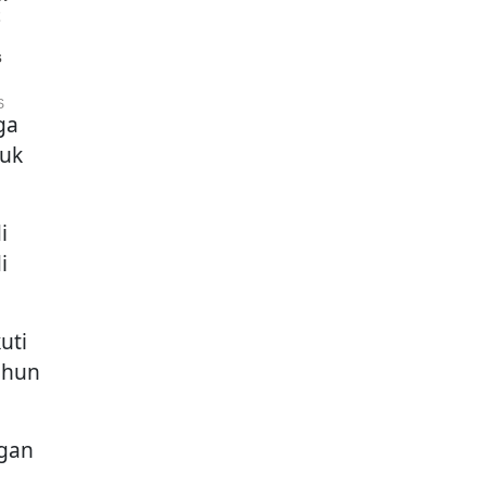
ga
tuk
i
i
uti
ahun
ngan