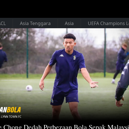
ACL
Asia Tenggara
Asia
UEFA Champions 
S LYNN TOWN FC
 Chong Dedah Perbezaan Bola Sepak Malays