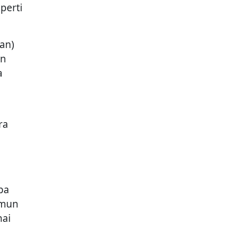
perti
dan)
an
a
ra
h
pa
amun
ai