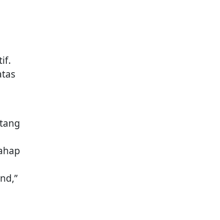
if.
atas
atang
i
tahap
nd,”