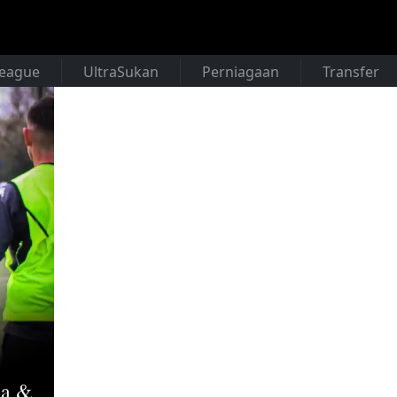
League
UltraSukan
Perniagaan
Transfer
ia &