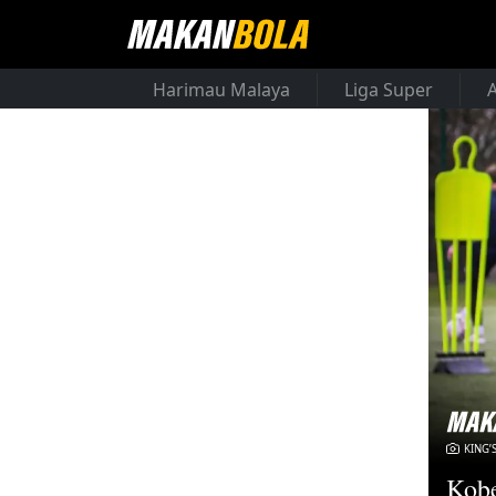
Harimau Malaya
Liga Super
KING’
Kobe