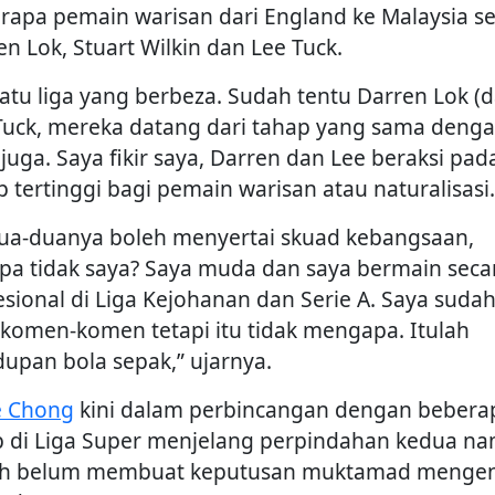
rapa pemain warisan dari England ke Malaysia se
en Lok, Stuart Wilkin dan Lee Tuck.
 satu liga yang berbeza. Sudah tentu Darren Lok (
Tuck, mereka datang dari tahap yang sama deng
 juga. Saya fikir saya, Darren dan Lee beraksi pad
p tertinggi bagi pemain warisan atau naturalisasi.
ua-duanya boleh menyertai skuad kebangsaan,
pa tidak saya? Saya muda dan saya bermain seca
esional di Liga Kejohanan dan Serie A. Saya suda
t komen-komen tetapi itu tidak mengapa. Itulah
dupan bola sepak,” ujarnya.
 Chong
kini dalam perbincangan dengan bebera
b di Liga Super menjelang perpindahan kedua n
h belum membuat keputusan muktamad mengen