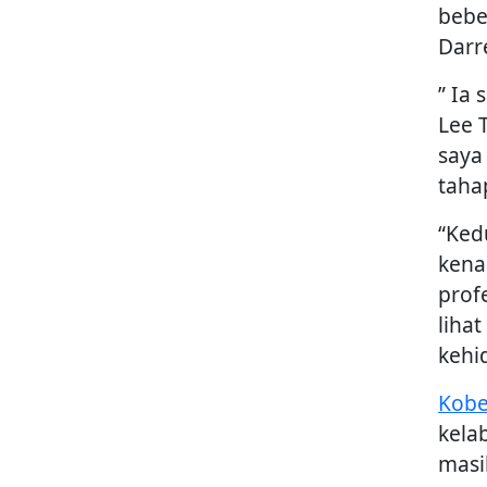
bebe
Darr
” Ia
Lee 
saya
taha
“Ked
kena
prof
liha
kehi
Kobe
kela
masi