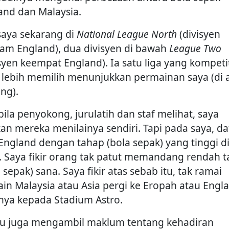
and dan Malaysia.
 saya sekarang di
National League North
(divisyen
am England), dua divisyen di bawah
League Two
isyen keempat England). Ia satu liga yang kompetit
 lebih memilih menunjukkan permainan saya (di 
ng).
bila penyokong, jurulatih dan staf melihat, saya
kan mereka menilainya sendiri. Tapi pada saya, d
 England dengan tahap (bola sepak) yang tinggi d
. Saya fikir orang tak patut memandang rendah 
 sepak) sana. Saya fikir atas sebab itu, tak ramai
in Malaysia atau Asia pergi ke Eropah atau Engla
snya kepada Stadium Astro.
au juga mengambil maklum tentang kehadiran