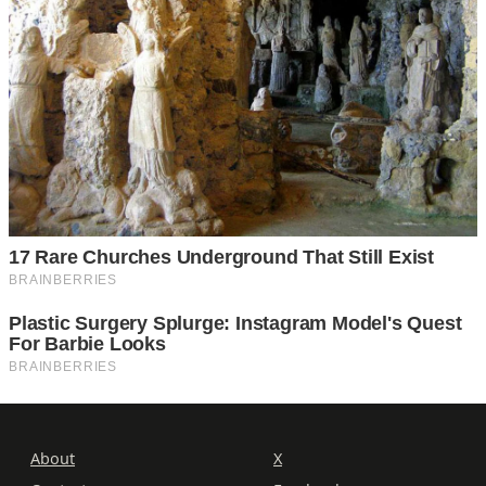
About
X