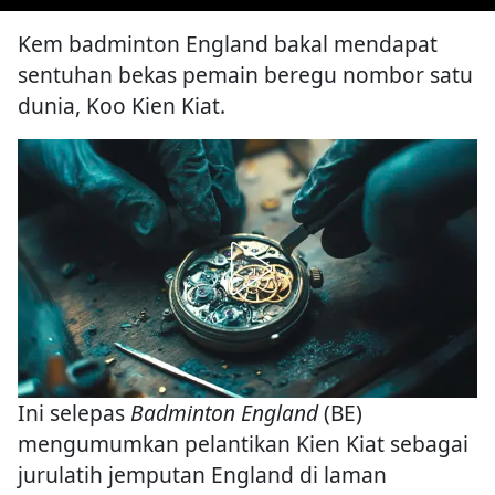
Kem badminton England bakal mendapat
sentuhan bekas pemain beregu nombor satu
dunia, Koo Kien Kiat.
Ini selepas
Badminton England
(BE)
mengumumkan pelantikan Kien Kiat sebagai
jurulatih jemputan England di laman