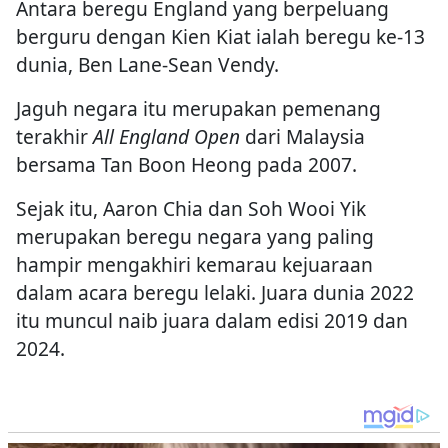
Antara beregu England yang berpeluang
berguru dengan Kien Kiat ialah beregu ke-13
dunia, Ben Lane-Sean Vendy.
Jaguh negara itu merupakan pemenang
terakhir
All England Open
dari Malaysia
bersama Tan Boon Heong pada 2007.
Sejak itu, Aaron Chia dan Soh Wooi Yik
merupakan beregu negara yang paling
hampir mengakhiri kemarau kejuaraan
dalam acara beregu lelaki. Juara dunia 2022
itu muncul naib juara dalam edisi 2019 dan
2024.