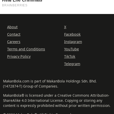
About
X
Contact
Facebook
Careers
Instagram
Terms and Conditions
YouTube
Privacy Policy
TikTok
Telegram
MakanBola.com is part of MakanBola Holdings Sdn. Bhd.
(1472874-T) Group of Companies.
MakanBola® is licensed under a Creative Commons Attribution-
ShareAlike 4.0 International License. Copying or storing any
content is expressly prohibited without prior written permission.