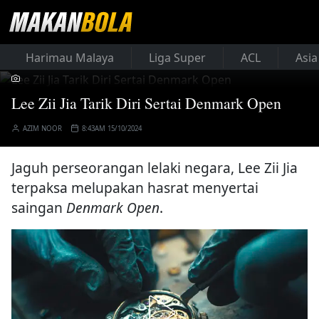
Harimau Malaya
Liga Super
ACL
Asia
Lee Zii Jia Tarik Diri Sertai Denmark Open
AZIM NOOR
8:43AM 15/10/2024
Jaguh perseorangan lelaki negara, Lee Zii Jia
terpaksa melupakan hasrat menyertai
saingan
Denmark Open
.