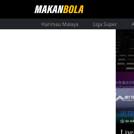
Harimau Malaya
Liga Super
BA MA
Live