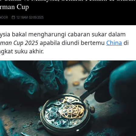
irman Cup
 NOOR
12:18AM 02/05/2025
ysia bakal mengharungi cabaran sukar dalam
rman Cup 2025
apabila diundi bertemu
China
di
gkat suku akhir.