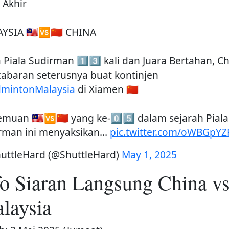
 Akhir
YSIA 🇲🇾🆚🇨🇳 CHINA
a Piala Sudirman 1⃣3⃣ kali dan Juara Bertahan, C
 cabaran seterusnya buat kontinjen
mintonMalaysia
di Xiamen 🇨🇳
emuan 🇲🇾🆚🇨🇳 yang ke-0⃣5⃣ dalam sejarah Piala
rman ini menyaksikan…
pic.twitter.com/oWBGpYZ
uttleHard (@ShuttleHard)
May 1, 2025
fo Siaran Langsung China v
laysia