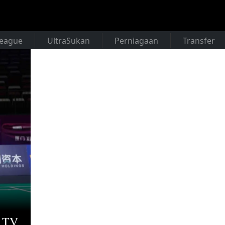
League
UltraSukan
Perniagaan
Transfer
n TV