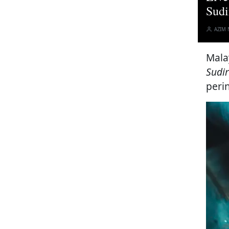
Sud
AZIM
Mala
Sudi
perin