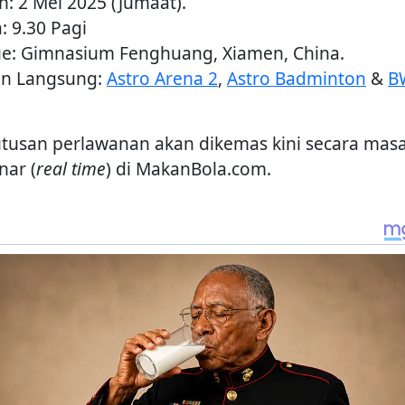
h: 2 Mei 2025 (Jumaat).
: 9.30 Pagi
e: Gimnasium Fenghuang, Xiamen, China.
an Langsung:
Astro Arena 2
,
Astro Badminton
&
B
tusan perlawanan akan dikemas kini secara mas
nar (
real time
) di MakanBola.com.