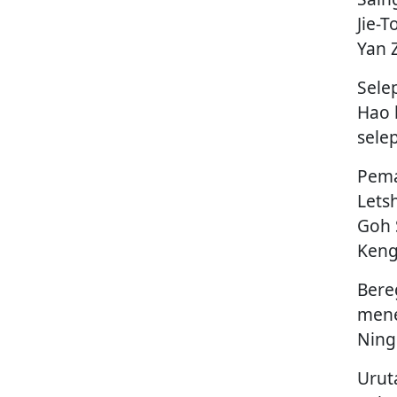
Jie-
Yan 
Sele
Hao 
sele
Pema
Lets
Goh 
Keng
Bere
mene
Ning
Urut