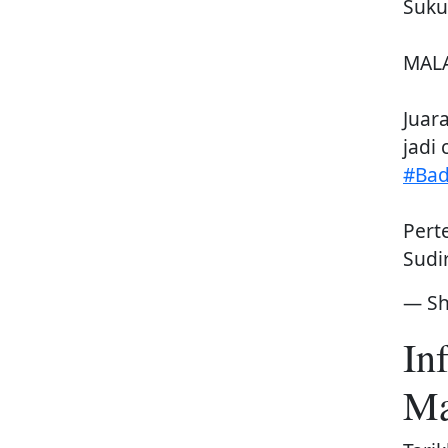
Suku
MALA
Juar
jadi
#Bad
Pert
Sudi
— Sh
In
Ma