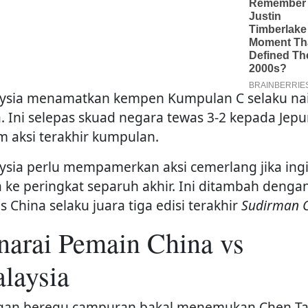
ysia menamatkan kempen Kumpulan C selaku na
a. Ini selepas skuad negara tewas 3-2 kepada Jep
m aksi terakhir kumpulan.
ysia perlu mempamerkan aksi cemerlang jika ing
 ke peringkat separuh akhir. Ini ditambah denga
s China selaku juara tiga edisi terakhir
Sudirman 
narai Pemain China vs
laysia
gan beregu campuran bakal menemukan Chen T