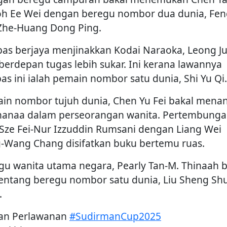
Toh Ee Wei dengan beregu nombor dua dunia, Fe
Zhe-Huang Dong Ping.
pas berjaya menjinakkan Kodai Naraoka, Leong J
berdepan tugas lebih sukar. Ini kerana lawannya
pas ini ialah pemain nombor satu dunia, Shi Yu Qi.
in nombor tujuh dunia, Chen Yu Fei bakal menant
hanaa dalam perseorangan wanita. Pertembung
Sze Fei-Nur Izzuddin Rumsani dengan Liang Wei
-Wang Chang disifatkan buku bertemu ruas.
gu wanita utama negara, Pearly Tan-M. Thinaah b
ntang beregu nombor satu dunia, Liu Sheng Sh
.
an Perlawanan
#SudirmanCup2025