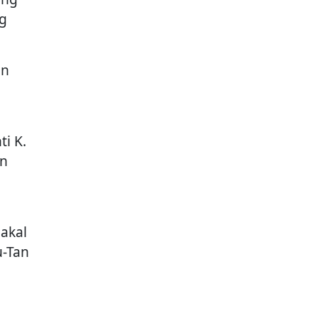
ng
un
i K.
an
akal
u-Tan