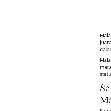
Mala
juar
dala
Mala
mara
statu
Se
Ma
Sain