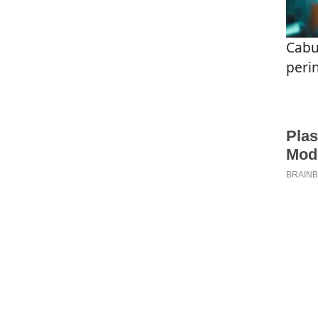
Cabu
peri