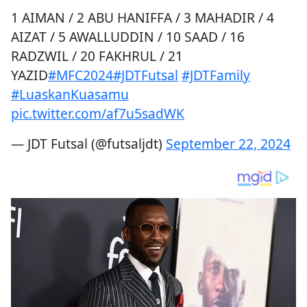
1 AIMAN / 2 ABU HANIFFA / 3 MAHADIR / 4
AIZAT / 5 AWALLUDDIN / 10 SAAD / 16
RADZWIL / 20 FAKHRUL / 21
YAZID
#MFC2024
#JDTFutsal
#JDTFamily
#LuaskanKuasamu
pic.twitter.com/af7u5sadWK
— JDT Futsal (@futsaljdt)
September 22, 2024