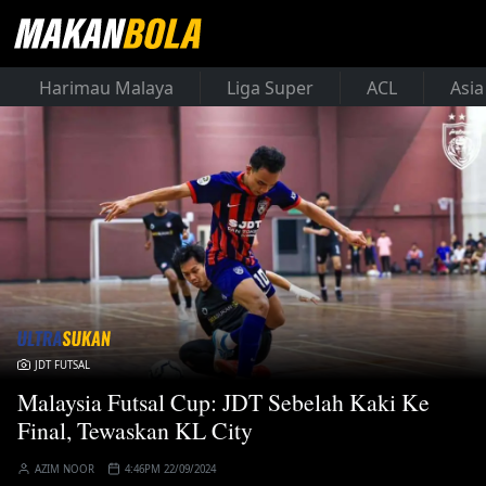
Harimau Malaya
Liga Super
ACL
Asia
JDT FUTSAL
Malaysia Futsal Cup: JDT Sebelah Kaki Ke
Final, Tewaskan KL City
AZIM NOOR
4:46PM 22/09/2024