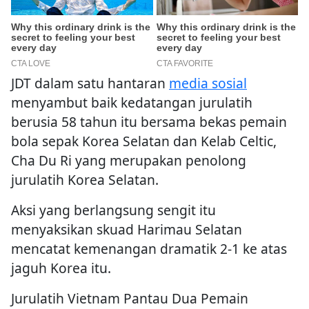
JDT dalam satu hantaran
media sosial
menyambut baik kedatangan jurulatih
berusia 58 tahun itu bersama bekas pemain
bola sepak Korea Selatan dan Kelab Celtic,
Cha Du Ri yang merupakan penolong
jurulatih Korea Selatan.
Aksi yang berlangsung sengit itu
menyaksikan skuad Harimau Selatan
mencatat kemenangan dramatik 2-1 ke atas
jaguh Korea itu.
Jurulatih Vietnam Pantau Dua Pemain