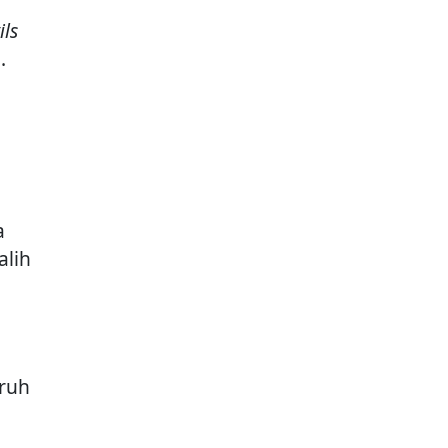
ils
g
.
a
alih
ruh