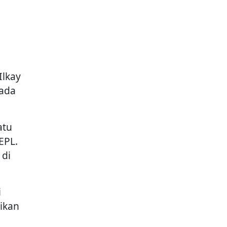
Ilkay
ada
atu
EPL.
 di
i
ikan