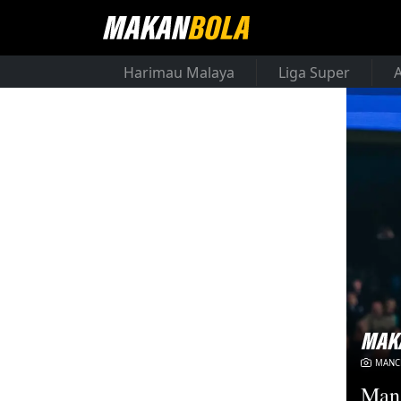
Harimau Malaya
Liga Super
MANCH
Man 