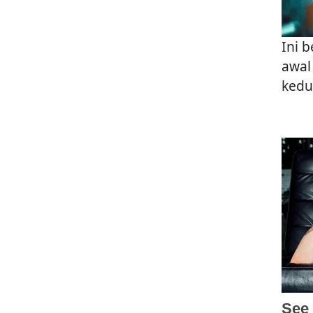
Ini 
awal
kedu