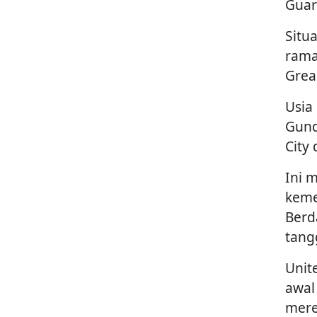
Guar
Situ
rama
Grea
Usia
Gund
City 
Ini 
keme
Berd
tang
Unit
awal
mere