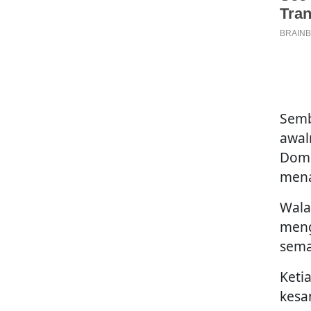
Semb
awal
Domi
mena
Wala
meng
sema
Keti
kesa