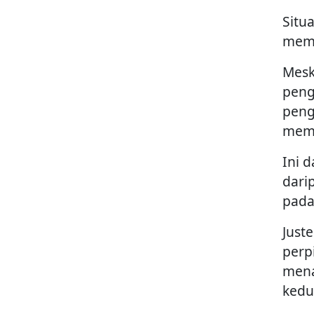
Situ
memi
Mesk
peng
peng
memb
Ini 
dari
pada
Just
perp
mena
kedua