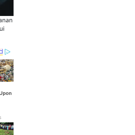
anan
ui