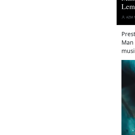
Lem
AZIM
Pres
Man 
musi