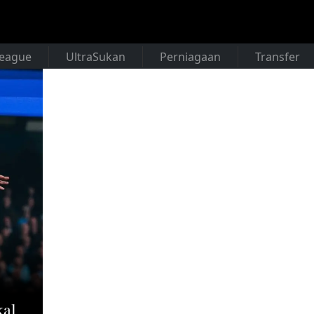
League
UltraSukan
Perniagaan
Transfer
kal