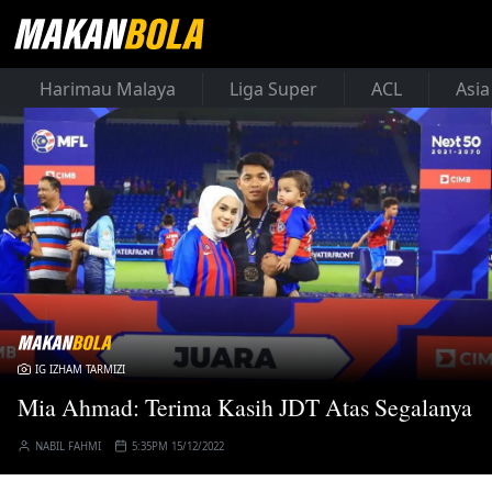
Harimau Malaya
Liga Super
ACL
Asia
IG IZHAM TARMIZI
Mia Ahmad: Terima Kasih JDT Atas Segalanya
NABIL FAHMI
5:35PM 15/12/2022