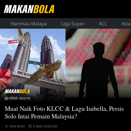
Harimau Malaya
Liga Super
ACL
Asia
PERSIS SOLO FC
Muat Naik Foto KLCC & Lagu Isabella, Persis
Solo Intai Pemain Malaysia?
WAN ADAM
8:35AM 26/06/2025