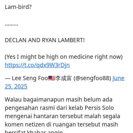
Lam-bird?
………
DECLAN AND RYAN LAMBERT!
(Yes I might be high on medicine right now)
https://t.co/qdx9W3rDjn
— Lee Seng Foo🇲🇾李成富 (@sengfoo88)
June
25, 2025
Walau bagaimanapun masih belum ada
pengesahan rasmi dari kelab Persis Solo
mengenai hantaran tersebut malah segala
komen netizen di ruangan tersebut masih
bersifat khabar angin.