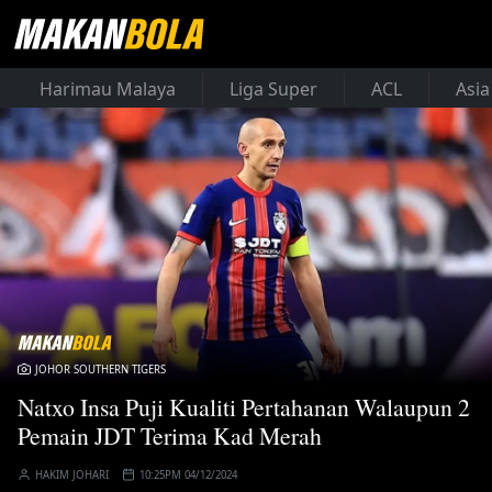
Harimau Malaya
Liga Super
ACL
Asia
JOHOR SOUTHERN TIGERS
Natxo Insa Puji Kualiti Pertahanan Walaupun 2
Pemain JDT Terima Kad Merah
HAKIM JOHARI
10:25PM 04/12/2024