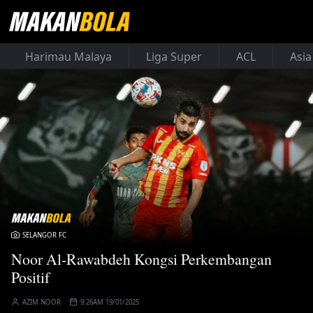
Harimau Malaya
Liga Super
ACL
Asia
SELANGOR FC
Noor Al-Rawabdeh Kongsi Perkembangan
Positif
AZIM NOOR
9:26AM 19/01/2025