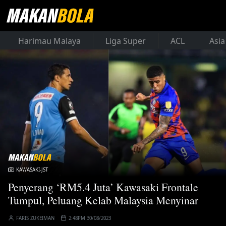
Harimau Malaya
Liga Super
ACL
Asia
KAWASAKI-JST
Penyerang ‘RM5.4 Juta’ Kawasaki Frontale
Tumpul, Peluang Kelab Malaysia Menyinar
FARIS ZUKEIMAN
2:48PM 30/08/2023