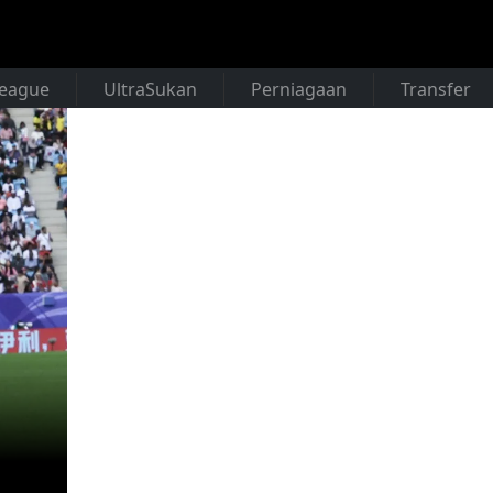
League
UltraSukan
Perniagaan
Transfer