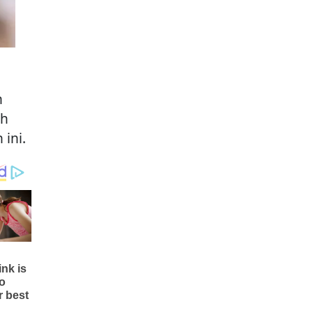
h
eh
ini.