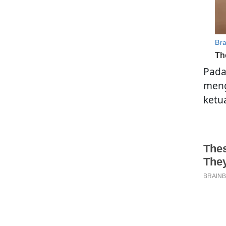
Pada
meng
ketu