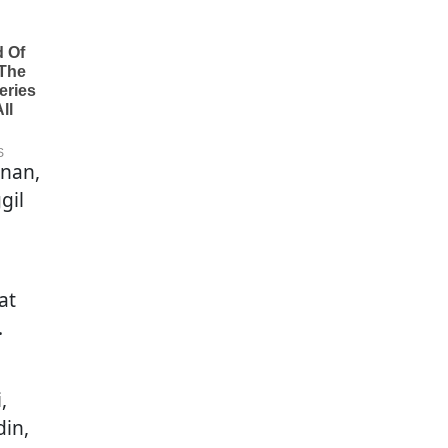
anan,
gil
at
.
,
din,