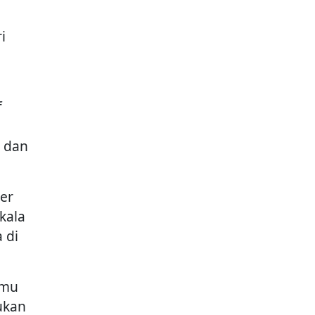
i
f
m dan
er
kala
 di
emu
ukan