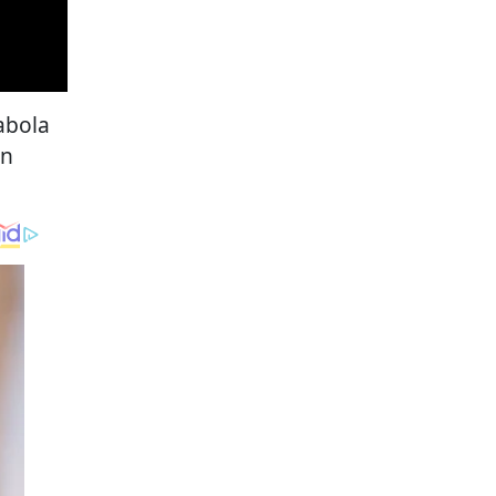
abola
an