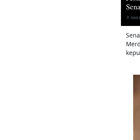
Sena
WAN 
Sena
Merd
kepu