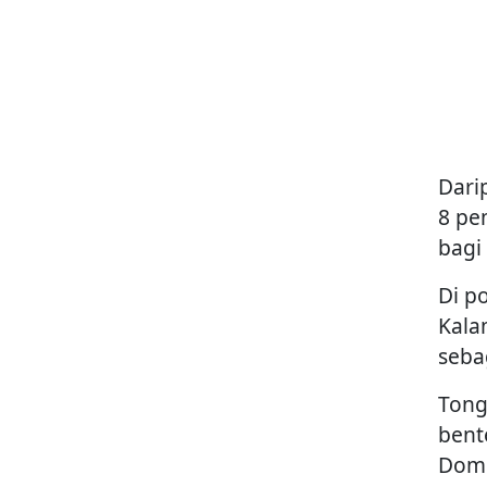
Dari
8 pe
bagi
Di p
Kala
seba
Tong
bent
Domi