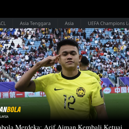
ACL
Asia Tenggara
Asia
UEFA Champions 
LAYSIA
abola Merdeka: Arif Aiman Kembali Ketuai