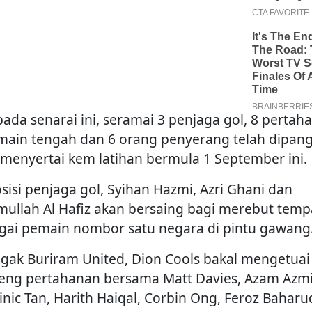
pada senarai ini, seramai 3 penjaga gol, 8 pertah
main tengah dan 6 orang penyerang telah dipang
 menyertai kem latihan bermula 1 September ini.
osisi penjaga gol, Syihan Hazmi, Azri Ghani dan
mullah Al Hafiz akan bersaing bagi merebut temp
gai pemain nombor satu negara di pintu gawang
gak Buriram United, Dion Cools bakal mengetuai
eng pertahanan bersama Matt Davies, Azam Azmi
nic Tan, Harith Haiqal, Corbin Ong, Feroz Baharu