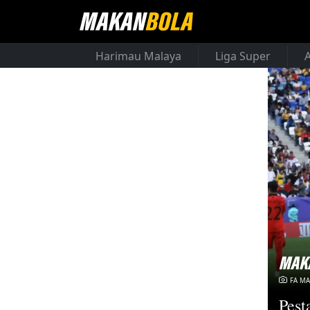
Harimau Malaya
Liga Super
FA MA
Pest