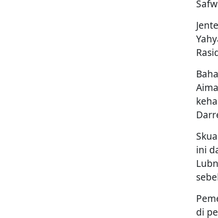
Safw
Jente
Yahy
Rasi
Baha
Aima
keha
Darr
Skua
ini 
Lubn
sebe
Peme
di p