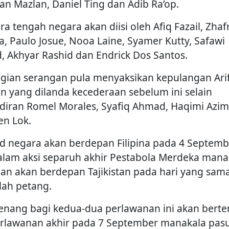
an Mazlan, Daniel Ting dan Adib Ra’op.
ra tengah negara akan diisi oleh Afiq Fazail, Zhafr
a, Paulo Josue, Nooa Laine, Syamer Kutty, Safawi
d, Akhyar Rashid dan Endrick Dos Santos.
gian serangan pula menyaksikan kepulangan Ari
n yang dilanda kecederaan sebelum ini selain
diran Romel Morales, Syafiq Ahmad, Haqimi Azi
en Lok.
d negara akan berdepan Filipina pada 4 Septemb
dalam aksi separuh akhir Pestabola Merdeka mana
an akan berdepan Tajikistan pada hari yang sama
lah petang.
nang bagi kedua-dua perlawanan ini akan bert
erlawanan akhir pada 7 September manakala pas