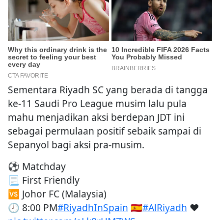
Sementara Riyadh SC yang berada di tangga
ke-11 Saudi Pro League musim lalu pula
mahu menjadikan aksi berdepan JDT ini
sebagai permulaan positif sebaik sampai di
Sepanyol bagi aksi pra-musim.
⚽️ Matchday
📃 First Friendly
🆚 Johor FC (Malaysia)
🕗 8:00 PM
#RiyadhInSpain
🇪🇸
#AlRiyadh
❤️