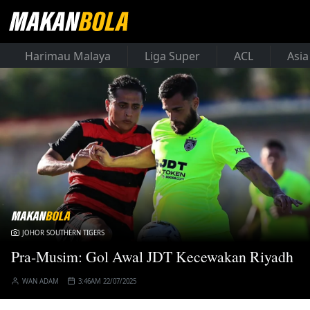
Harimau Malaya
Liga Super
ACL
Asia
JOHOR SOUTHERN TIGERS
Pra-Musim: Gol Awal JDT Kecewakan Riyadh
WAN ADAM
3:46AM 22/07/2025