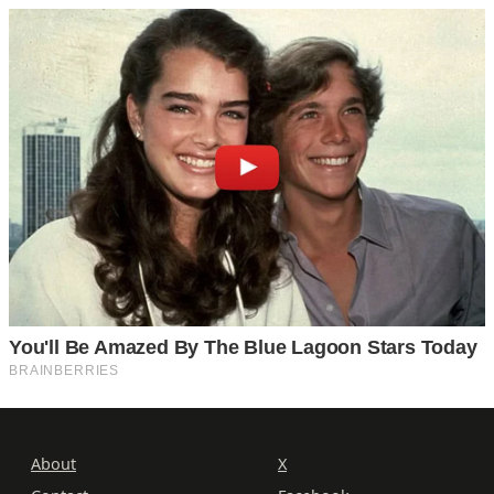
About
X