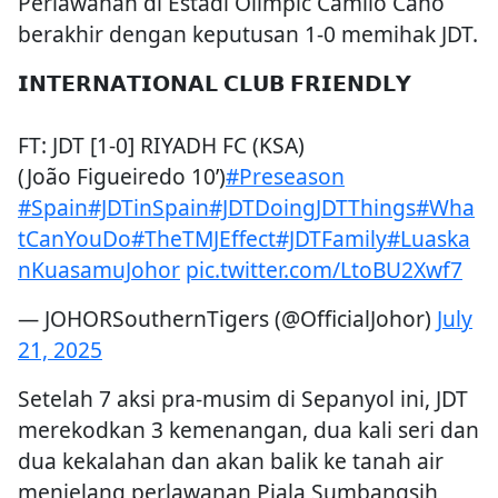
Perlawanan di Estadi Olimpic Camilo Cano
berakhir dengan keputusan 1-0 memihak JDT.
𝗜𝗡𝗧𝗘𝗥𝗡𝗔𝗧𝗜𝗢𝗡𝗔𝗟 𝗖𝗟𝗨𝗕 𝗙𝗥𝗜𝗘𝗡𝗗𝗟𝗬
FT: JDT [1-0] RIYADH FC (KSA)
(João Figueiredo 10’)
#Preseason
#Spain
#JDTinSpain
#JDTDoingJDTThings
#Wha
tCanYouDo
#TheTMJEffect
#JDTFamily
#Luaska
nKuasamuJohor
pic.twitter.com/LtoBU2Xwf7
— JOHORSouthernTigers (@OfficialJohor)
July
21, 2025
Setelah 7 aksi pra-musim di Sepanyol ini, JDT
merekodkan 3 kemenangan, dua kali seri dan
dua kekalahan dan akan balik ke tanah air
menjelang perlawanan Piala Sumbangsih