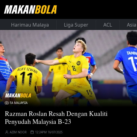
Harimau Malaya
Liga Super
ACL
Asia
FA MALAYSIA
Razman Roslan Resah Dengan Kualiti
Penyudah Malaysia B-23
AZIM NOOR
12:24PM 16/07/2025