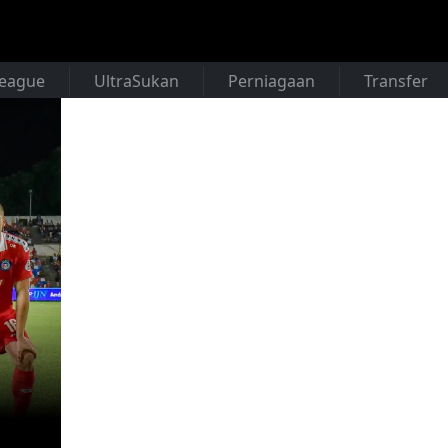
League
UltraSukan
Perniagaan
Transfer