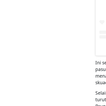
Ini 
pasu
mena
skua
Sela
turu