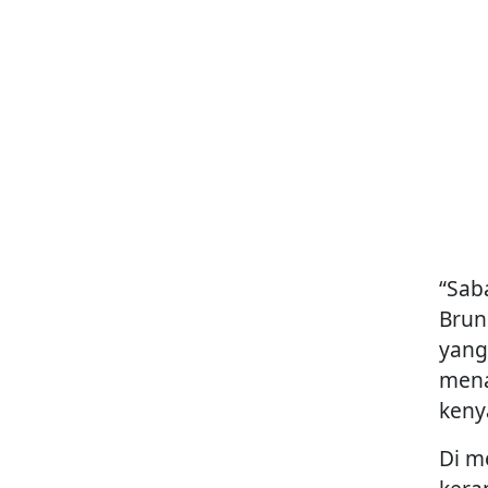
“Sab
Brun
yang
mena
kenya
Di m