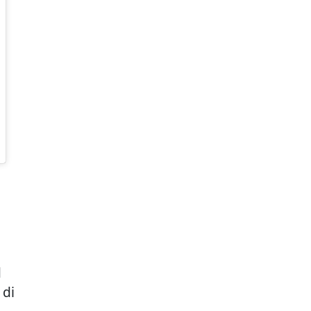
d
 di