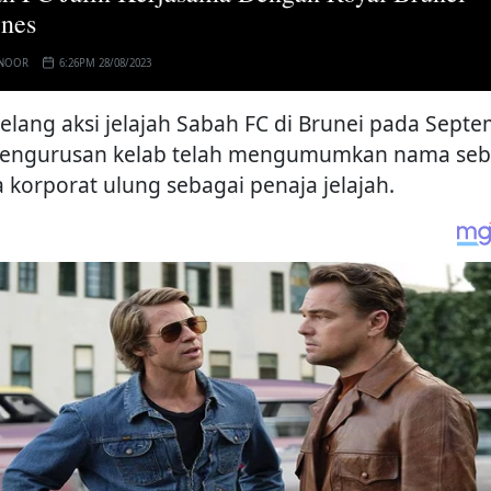
ines
 NOOR
6:26PM 28/08/2023
elang aksi jelajah Sabah FC di Brunei pada Sept
 pengurusan kelab telah mengumumkan nama se
a korporat ulung sebagai penaja jelajah.