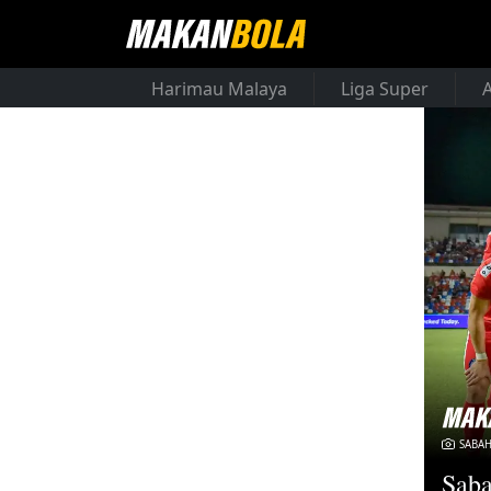
Harimau Malaya
Liga Super
SABAH
Saba