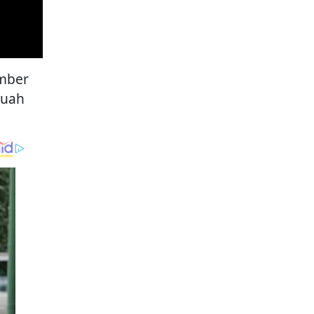
ember
buah