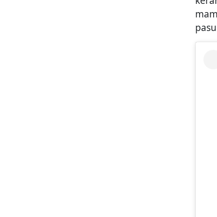
kera
mamp
pasu