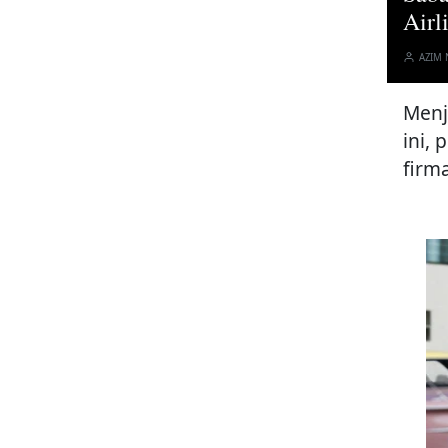
Airl
AZIM
Menj
ini,
firm