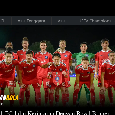
ACL
Asia Tenggara
Asia
UEFA Champions 
 FC
h FC Jalin Kerjasama Dengan Royal Brunei